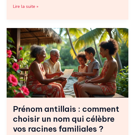
Lire la suite »
Prénom
antillais
:
comment
choisir
un
nom
qui
célèbre
vos
racines
Prénom antillais : comment
familiales
?
choisir un nom qui célèbre
vos racines familiales ?