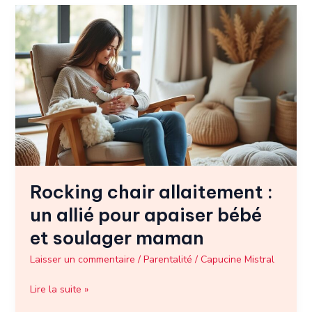
Rocking
chair
allaitement
:
un
allié
pour
apaiser
bébé
et
soulager
Rocking chair allaitement :
maman
un allié pour apaiser bébé
et soulager maman
Laisser un commentaire
/
Parentalité
/
Capucine Mistral
Lire la suite »