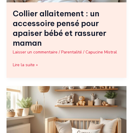
rassurer
Collier allaitement : un
maman
accessoire pensé pour
apaiser bébé et rassurer
maman
Laisser un commentaire
/
Parentalité
/
Capucine Mistral
Lire la suite »
Liste
de
naissance
:
comment
créer
un