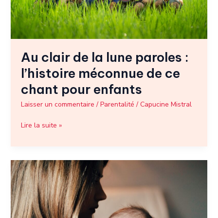
méconnue
de
ce
chant
pour
Au clair de la lune paroles :
enfants
l’histoire méconnue de ce
chant pour enfants
Laisser un commentaire
/
Parentalité
/
Capucine Mistral
Lire la suite »
Congé
pour
allaitement
:
quelles