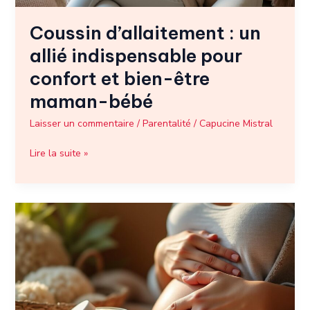
être
Coussin d’allaitement : un
maman-
bébé
allié indispensable pour
confort et bien-être
maman-bébé
Laisser un commentaire
/
Parentalité
/
Capucine Mistral
Lire la suite »
Lanoline
allaitement
:
un
allié
naturel
pour