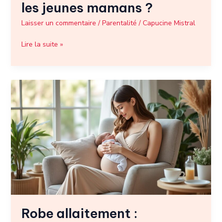
les jeunes mamans ?
Laisser un commentaire
/
Parentalité
/
Capucine Mistral
Lire la suite »
Robe
allaitement
:
comment
allier
confort
et
style
pendant
les
repas
Robe allaitement :
de
bébé