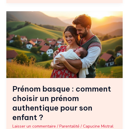
Prénom
basque
:
comment
choisir
un
prénom
authentique
pour
son
enfant
Prénom basque : comment
?
choisir un prénom
authentique pour son
enfant ?
Laisser un commentaire
/
Parentalité
/
Capucine Mistral