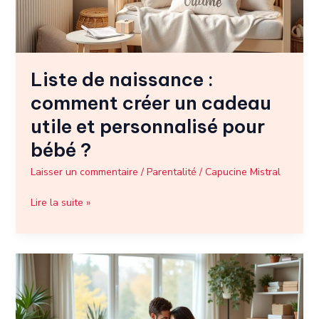
cadeau
utile
et
personnalisé
Liste de naissance :
pour
bébé
comment créer un cadeau
?
utile et personnalisé pour
bébé ?
Laisser un commentaire
/
Parentalité
/
Capucine Mistral
Lire la suite »
Mesenvies
fr
:
une