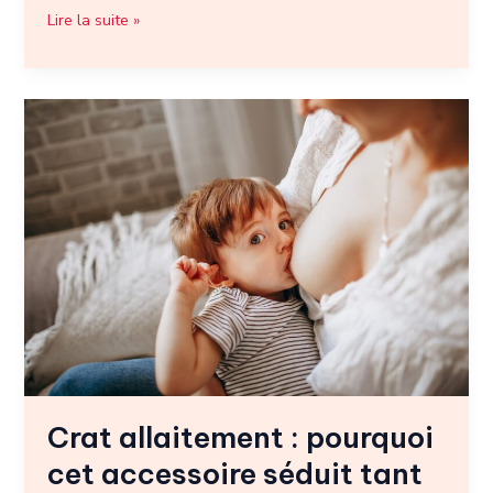
Lire la suite »
Crat
allaitement
:
pourquoi
cet
accessoire
séduit
tant
les
jeunes
mamans
?
Crat allaitement : pourquoi
cet accessoire séduit tant