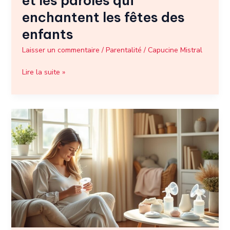
et les paroles qui
enfants
enchantent les fêtes des
enfants
Laisser un commentaire
/
Parentalité
/
Capucine Mistral
Lire la suite »
Tire
allaitement
:
quel
modèle
choisir
pour
un
confort
optimal