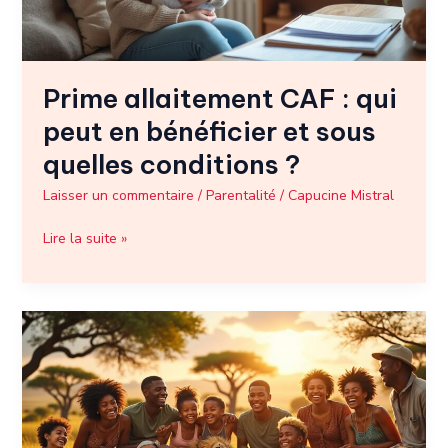
bénéficier
et
sous
quelles
Prime allaitement CAF : qui
conditions
?
peut en bénéficier et sous
quelles conditions ?
Laisser un commentaire
/
Parentalité
/
Capucine Mistral
Lire la suite »
Hakuna
Matata
paroles
:
pourquoi
cette