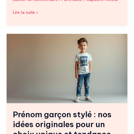
Lire la suite »
Prénom
garçon
stylé
:
nos
idées
originales
pour
un
choix
unique
Prénom garçon stylé : nos
et
tendance
idées originales pour un