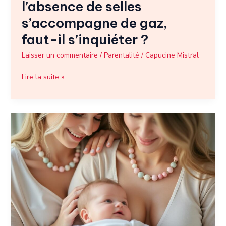
l’absence de selles
?
s’accompagne de gaz,
faut-il s’inquiéter ?
Laisser un commentaire
/
Parentalité
/
Capucine Mistral
Lire la suite »
Collier
allaitement
:
un
accessoire
pensé
pour
apaiser
bébé
et