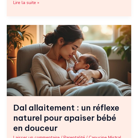
Lire la suite »
Dal
allaitement
:
un
réflexe
naturel
pour
apaiser
bébé
en
douceur
Dal allaitement : un réflexe
naturel pour apaiser bébé
en douceur
Laisser un commentaire
/
Parentalité
/
Capucine Mistral