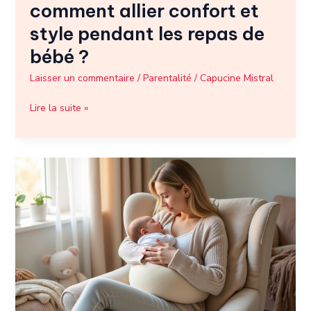
comment allier confort et
?
style pendant les repas de
bébé ?
Laisser un commentaire
/
Parentalité
/
Capucine Mistral
Lire la suite »
Coussin
d’allaitement
:
un
allié
indispensable
pour
confort
et
bien-