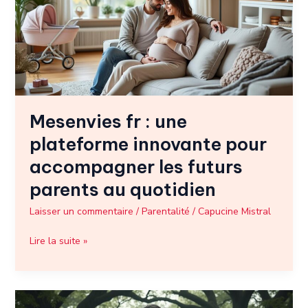
plateforme
innovante
pour
accompagner
les
futurs
parents
Mesenvies fr : une
au
quotidien
plateforme innovante pour
accompagner les futurs
parents au quotidien
Laisser un commentaire
/
Parentalité
/
Capucine Mistral
Lire la suite »
Prenom