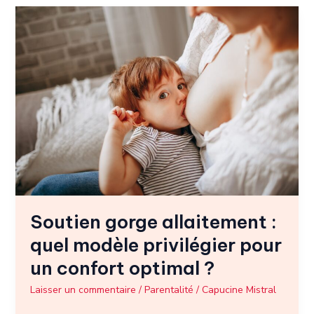
Soutien
gorge
allaitement
:
quel
modèle
privilégier
pour
un
confort
optimal
?
Soutien gorge allaitement :
quel modèle privilégier pour
un confort optimal ?
Laisser un commentaire
/
Parentalité
/
Capucine Mistral