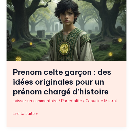
celte
garçon
:
des
idées
originales
pour
un
prénom
chargé
Prenom celte garçon : des
d’histoire
idées originales pour un
prénom chargé d’histoire
Laisser un commentaire
/
Parentalité
/
Capucine Mistral
Lire la suite »