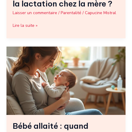
la lactation chez la mère ?
Laisser un commentaire
/
Parentalité
/
Capucine Mistral
Lire la suite »
Bébé
allaité
:
quand
l’absence
de
selles
s’accompagne
de
gaz,
faut-
Bébé allaité : quand
il
s’inquiéter