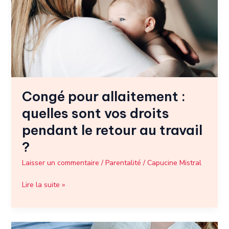
sont
vos
droits
pendant
le
retour
au
travail
Congé pour allaitement :
?
quelles sont vos droits
pendant le retour au travail
?
Laisser un commentaire
/
Parentalité
/
Capucine Mistral
Lire la suite »
Journal