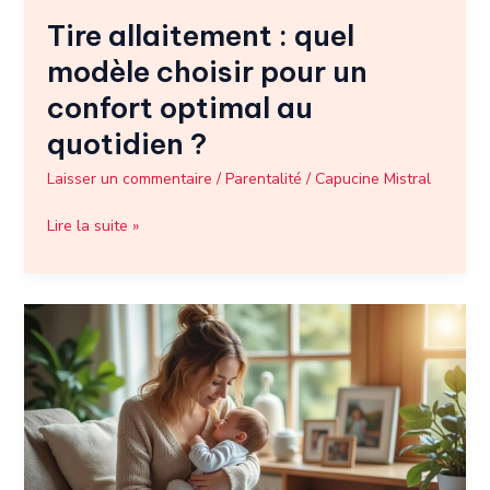
au
Tire allaitement : quel
quotidien
?
modèle choisir pour un
confort optimal au
quotidien ?
Laisser un commentaire
/
Parentalité
/
Capucine Mistral
Lire la suite »
Prime
allaitement
CAF
:
qui
peut
en