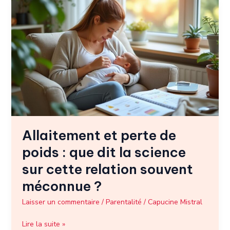
Allaitement
et
perte
de
poids
:
que
dit
la
science
sur
Allaitement et perte de
cette
relation
poids : que dit la science
souvent
sur cette relation souvent
méconnue
?
méconnue ?
Laisser un commentaire
/
Parentalité
/
Capucine Mistral
Lire la suite »