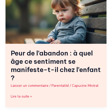
:
à
quel
âge
ce
sentiment
se
manifeste-
Peur de l’abandon : à quel
t-
il
âge ce sentiment se
chez
manifeste-t-il chez l’enfant
l’enfant
?
?
Laisser un commentaire
/
Parentalité
/
Capucine Mistral
Lire la suite »