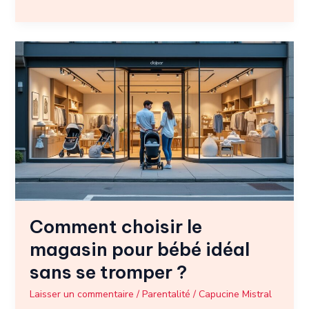
Comment
choisir
le
magasin
pour
bébé
idéal
sans
se
tromper
?
Comment choisir le
magasin pour bébé idéal
sans se tromper ?
Laisser un commentaire
/
Parentalité
/
Capucine Mistral