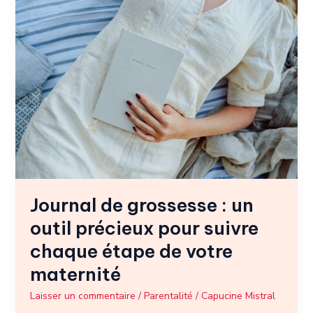
de
grossesse
:
un
outil
précieux
pour
suivre
chaque
étape
de
votre
Journal de grossesse : un
maternité
outil précieux pour suivre
chaque étape de votre
maternité
Laisser un commentaire
/
Parentalité
/
Capucine Mistral