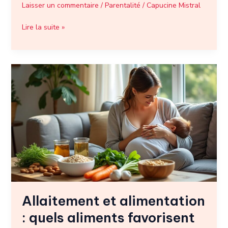
Laisser un commentaire
/
Parentalité
/
Capucine Mistral
Lire la suite »
Allaitement
et
alimentation
:
quels
aliments
favorisent
la
lactation
chez
la
Allaitement et alimentation
mère
?
: quels aliments favorisent