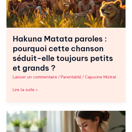
chanson
séduit-
elle
toujours
petits
Hakuna Matata paroles :
et
grands
pourquoi cette chanson
?
séduit-elle toujours petits
et grands ?
Laisser un commentaire
/
Parentalité
/
Capucine Mistral
Lire la suite »
Ibuprofène
et
allaitement