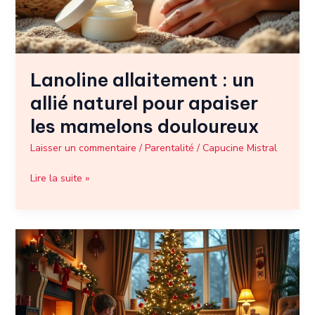
apaiser
les
mamelons
douloureux
Lanoline allaitement : un
allié naturel pour apaiser
les mamelons douloureux
Laisser un commentaire
/
Parentalité
/
Capucine Mistral
Lire la suite »
Paroles
de
Tino
Rossi
dans