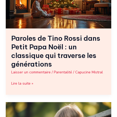
Petit
Papa
Noël
:
un
classique
Paroles de Tino Rossi dans
qui
traverse
Petit Papa Noël : un
les
classique qui traverse les
générations
générations
Laisser un commentaire
/
Parentalité
/
Capucine Mistral
Lire la suite »
Peur
de
l’abandon