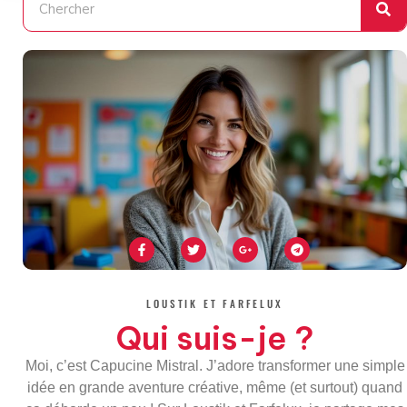
F
T
G
T
a
w
o
e
c
i
o
l
e
t
g
e
b
t
l
g
o
e
e
r
LOUSTIK ET FARFELUX
o
r
-
a
k
p
m
Qui suis-je ?
-
l
f
u
s
Moi, c’est Capucine Mistral. J’adore transformer une simple
-
g
idée en grande aventure créative, même (et surtout) quand