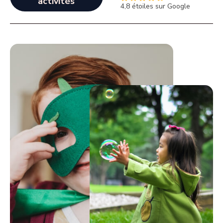
activités
4,8 étoiles sur Google
.
8
/
5