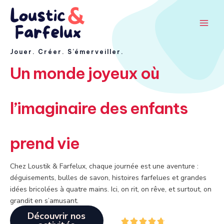
Aller
Main
au
Men
contenu
Jouer. Créer. S’émerveiller.
Un monde joyeux où
l’imaginaire des enfants
prend vie
Chez Loustik & Farfelux, chaque journée est une aventure :
déguisements, bulles de savon, histoires farfelues et grandes
idées bricolées à quatre mains. Ici, on rit, on rêve, et surtout, on
grandit en s’amusant.
Découvrir nos
4




