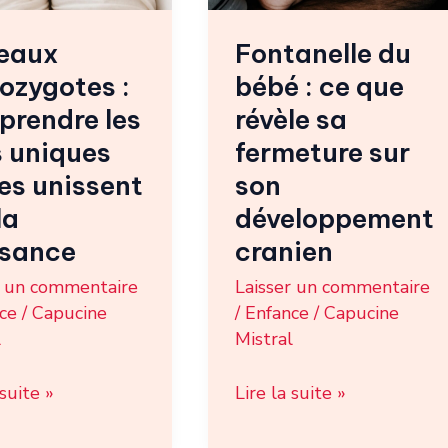
s
révèle
eaux
Fontanelle du
sa
ozygotes :
bébé : ce que
fermeture
nt
sur
rendre les
révèle sa
son
s uniques
fermeture sur
développement
les unissent
son
nce
cranien
la
développement
ssance
cranien
r un commentaire
Laisser un commentaire
ce
/
Capucine
/
Enfance
/
Capucine
l
Mistral
 suite »
Lire la suite »