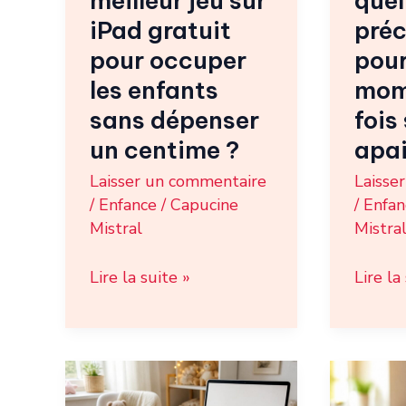
meilleur jeu sur
quel
occuper
la
iPad gratuit
pré
les
fois
pour occuper
pour
enfants
sûr
les enfants
mom
sans
et
sans dépenser
fois
dépenser
apaisa
un centime ?
apai
un
?
Laisser un commentaire
Laisse
centime
/
Enfance
/
Capucine
/
Enfan
?
Mistral
Mistra
Lire la suite »
Lire la
Trouver
Compo
un
banan