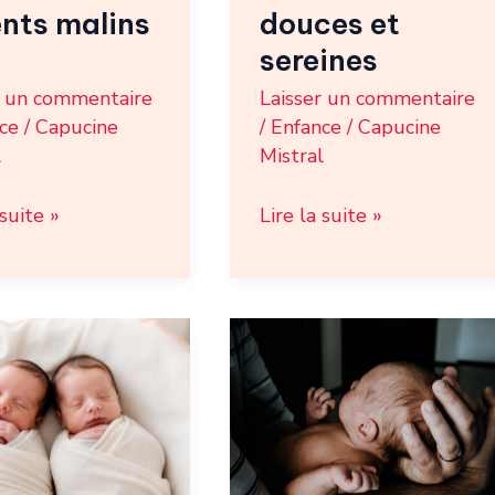
destinations
nts malins
douces et
douces
sereines
et
r un commentaire
Laisser un commentaire
sereines
ce
/
Capucine
/
Enfance
/
Capucine
l
Mistral
 suite »
Lire la suite »
ux
Fontanelle
ygotes
du
bébé
endre
:
ce
que