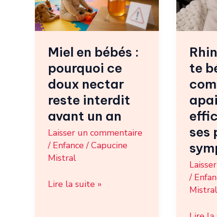
pourquoi
apaiser
ce
effica
doux
ses
Miel en bébés :
Rhi
nectar
premie
pourquoi ce
te b
reste
sympt
interdit
?
doux nectar
com
avant
reste interdit
apai
un
avant un an
eff
an
ses 
Laisser un commentaire
/
Enfance
/
Capucine
sym
Mistral
Laisse
/
Enfan
Lire la suite »
Mistra
Lire la