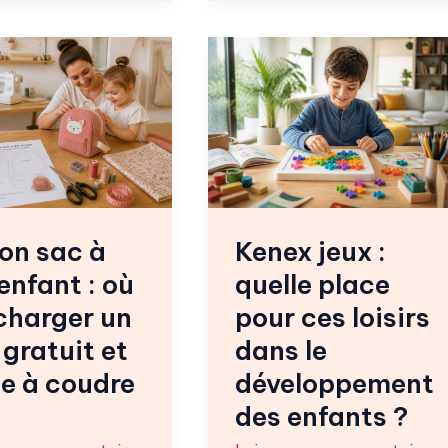
Kenex
jeux
:
quelle
place
pour
ces
on sac à
Kenex jeux :
arger
loisirs
enfant : où
quelle place
dans
le
charger un
pour ces loisirs
développement
gratuit et
dans le
des
le à coudre
développement
enfants
des enfants ?
?