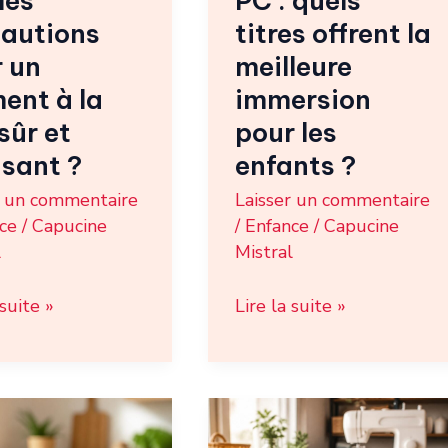
les
PC : quels
immersion
cautions
titres offrent la
pour
 un
meilleure
les
ent à la
immersion
enfants
 sûr et
pour les
nt
?
sant ?
enfants ?
r un commentaire
Laisser un commentaire
ce
/
Capucine
/
Enfance
/
Capucine
l
Mistral
 suite »
Lire la suite »
te
Chausson
e
bébé