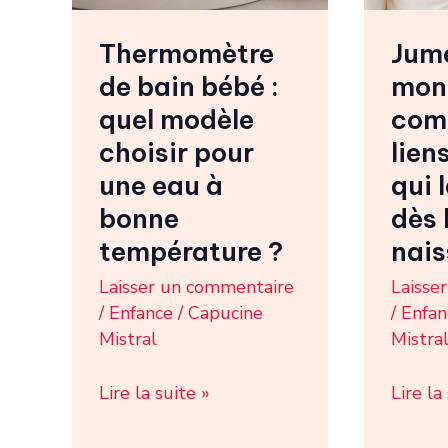
modèle
unique
Thermomètre
Jum
choisir
qui
de bain bébé :
mon
pour
les
une
unisse
quel modèle
comp
eau
dès
choisir pour
lien
à
la
une eau à
qui 
bonne
naissa
bonne
dès 
température
température ?
nai
?
Laisser un commentaire
Laisse
/
Enfance
/
Capucine
/
Enfan
Mistral
Mistra
Lire la suite »
Lire la