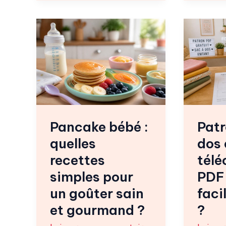
Pancake
Patron
bébé
sac
:
à
quelles
dos
recettes
enfant
simples
:
pour
où
Pancake bébé :
Patr
un
téléch
quelles
dos 
goûter
un
sain
PDF
recettes
télé
et
gratuit
simples pour
PDF 
gourmand
et
un goûter sain
faci
?
facile
et gourmand ?
?
à