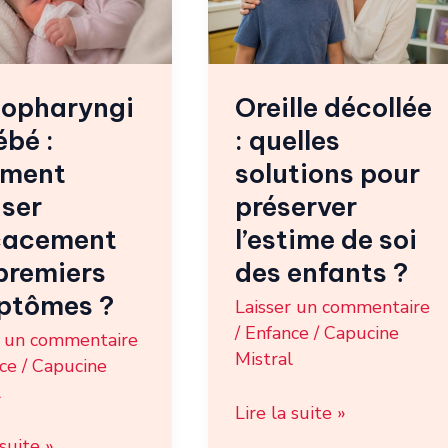
solutions
cement
pour
préserver
nopharyngi
Oreille décollée
rs
l’estime
ébé :
: quelles
ômes
de
soi
ment
solutions pour
des
ser
préserver
enfants
icacement
l’estime de soi
?
premiers
des enfants ?
ptômes ?
Laisser un commentaire
/
Enfance
/
Capucine
r un commentaire
Mistral
ce
/
Capucine
l
Lire la suite »
 suite »