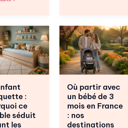
Où
partir
ette
avec
un
oi
bébé
de
e
3
enfant
Où partir avec
mois
uette :
un bébé de 3
en
France
quoi ce
mois en France
s
:
le séduit
: nos
nos
nt les
destinations