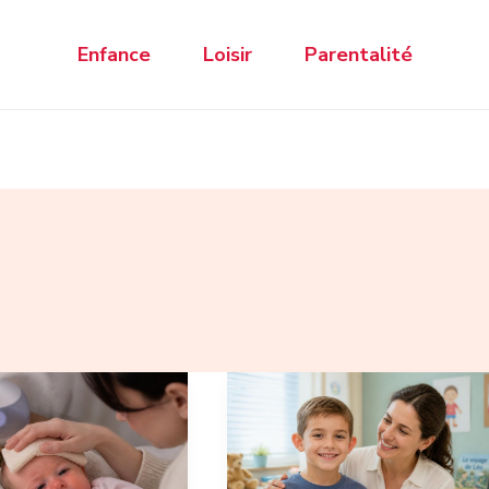
Enfance
Loisir
Parentalité
haryngite
Oreille
décollée
:
nt
quelles