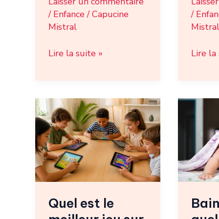
Laisser un commentaire
Laisse
coudre
/
Enfance
/
Capucine
/
Enfan
?
Mistral
Mistra
Lire la suite »
Lire la
Quel
Bain
est
bébé
le
:
meilleur
quelle
jeu
précau
sur
pour
iPad
un
Quel est le
Bain
gratuit
mome
pour
à