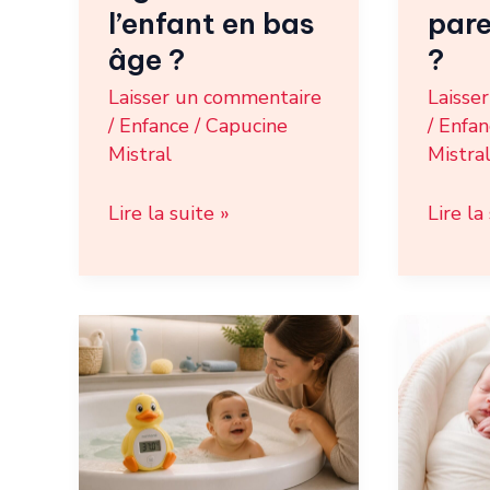
âge
?
l’enfant en bas
pare
?
âge ?
?
Laisser un commentaire
Laisse
/
Enfance
/
Capucine
/
Enfan
Mistral
Mistra
Lire la suite »
Lire la
Thermomètre
Jumea
de
monoz
bain
:
bébé
compr
:
les
quel
liens