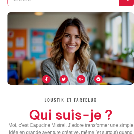
F
T
G
T
a
w
o
e
c
i
o
l
e
t
g
e
b
t
l
g
o
e
e
r
o
r
-
a
LOUSTIK ET FARFELUX
k
p
m
-
l
Qui suis-je ?
f
u
s
-
g
Moi, c’est Capucine Mistral. J’adore transformer une simple
idée en grande aventure créative, même (et surtout) quand