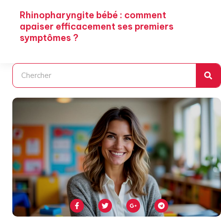
Rhinopharyngite bébé : comment
apaiser efficacement ses premiers
symptômes ?
Rechercher
F
T
G
T
a
w
o
e
c
i
o
l
e
t
g
e