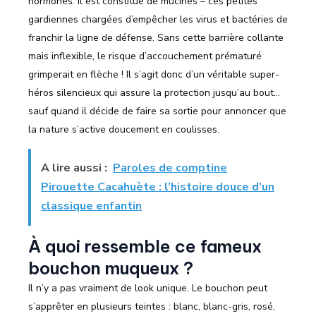
hormones. Il est constitué de mucines – ces petites
gardiennes chargées d’empêcher les virus et bactéries de
franchir la ligne de défense. Sans cette barrière collante
mais inflexible, le risque d’accouchement prématuré
grimperait en flèche ! Il s’agit donc d’un véritable super-
héros silencieux qui assure la protection jusqu’au bout…
sauf quand il décide de faire sa sortie pour annoncer que
la nature s’active doucement en coulisses.
A lire aussi :
Paroles de comptine
Pirouette Cacahuète : l’histoire douce d’un
classique enfantin
À quoi ressemble ce fameux
bouchon muqueux ?
Il n’y a pas vraiment de look unique. Le bouchon peut
s’apprêter en plusieurs teintes : blanc, blanc-gris, rosé,