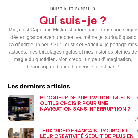
b
t
l
g
o
e
e
r
LOUSTIK ET FARFELUX
o
r
-
a
k
p
m
Qui suis-je ?
-
l
f
u
s
Moi, c’est Capucine Mistral. J’adore transformer une simple
-
g
idée en grande aventure créative, même (et surtout) quand
ça déborde un peu ! Sur Loustik et Farfelux, je partage mes
astuces, mes bricolages rigolos et mes histoires pleines de
magie du quotidien. Mon credo : un peu d’imagination,
beaucoup de bonne humeur, et c’est parti !
Les derniers articles
BLOQUEUR DE PUB TWITCH : QUELS
OUTILS CHOISIR POUR UNE
NAVIGATION SANS INTERRUPTION ?
JEUX VIDÉO FRANÇAIS : POURQUOI
LEUR CRÉATIVITÉ SÉDUIT DE PLUS EN