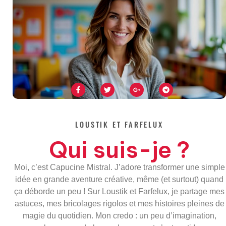
F
T
G
T
a
w
o
e
c
i
o
l
e
t
g
e
b
t
l
g
o
e
e
r
o
r
-
a
LOUSTIK ET FARFELUX
k
p
m
-
l
Qui suis-je ?
f
u
s
-
g
Moi, c’est Capucine Mistral. J’adore transformer une simple
idée en grande aventure créative, même (et surtout) quand
ça déborde un peu ! Sur Loustik et Farfelux, je partage mes
astuces, mes bricolages rigolos et mes histoires pleines de
magie du quotidien. Mon credo : un peu d’imagination,