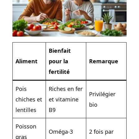
Bienfait
Aliment
pour la
Remarque
fertilité
Pois
Riches en fer
Privilégier
chiches et
et vitamine
bio
lentilles
B9
Poisson
Oméga-3
2 fois par
gras