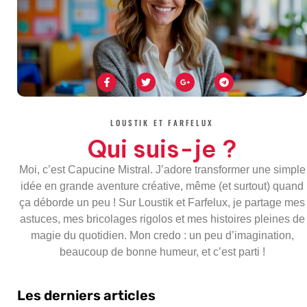
F
T
G
T
a
w
o
e
c
i
o
l
e
t
g
e
b
t
l
g
o
e
e
r
LOUSTIK ET FARFELUX
o
r
-
a
k
p
m
Qui suis-je ?
-
l
f
u
s
Moi, c’est Capucine Mistral. J’adore transformer une simple
-
g
idée en grande aventure créative, même (et surtout) quand
ça déborde un peu ! Sur Loustik et Farfelux, je partage mes
astuces, mes bricolages rigolos et mes histoires pleines de
magie du quotidien. Mon credo : un peu d’imagination,
beaucoup de bonne humeur, et c’est parti !
Les derniers articles