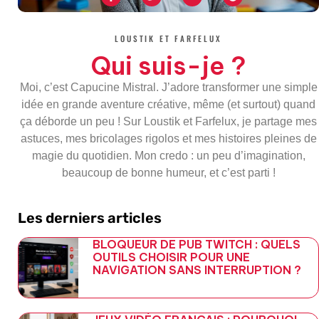
c
i
o
l
e
t
g
e
b
t
l
g
o
e
e
r
LOUSTIK ET FARFELUX
o
r
-
a
k
p
m
Qui suis-je ?
-
l
f
u
s
Moi, c’est Capucine Mistral. J’adore transformer une simple
-
g
idée en grande aventure créative, même (et surtout) quand
ça déborde un peu ! Sur Loustik et Farfelux, je partage mes
astuces, mes bricolages rigolos et mes histoires pleines de
magie du quotidien. Mon credo : un peu d’imagination,
beaucoup de bonne humeur, et c’est parti !
Les derniers articles
BLOQUEUR DE PUB TWITCH : QUELS
OUTILS CHOISIR POUR UNE
NAVIGATION SANS INTERRUPTION ?