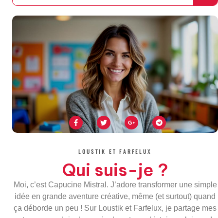
F
T
G
T
a
w
o
e
c
i
o
l
e
t
g
e
b
t
l
g
o
e
e
r
LOUSTIK ET FARFELUX
o
r
-
a
k
p
m
Qui suis-je ?
-
l
f
u
s
Moi, c’est Capucine Mistral. J’adore transformer une simple
-
g
idée en grande aventure créative, même (et surtout) quand
ça déborde un peu ! Sur Loustik et Farfelux, je partage mes