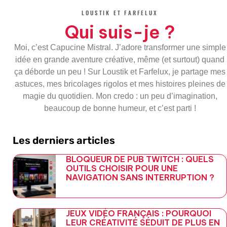
o
e
e
r
LOUSTIK ET FARFELUX
o
r
-
a
k
p
m
Qui suis-je ?
-
l
f
u
s
Moi, c’est Capucine Mistral. J’adore transformer une simple
-
g
idée en grande aventure créative, même (et surtout) quand
ça déborde un peu ! Sur Loustik et Farfelux, je partage mes
astuces, mes bricolages rigolos et mes histoires pleines de
magie du quotidien. Mon credo : un peu d’imagination,
beaucoup de bonne humeur, et c’est parti !
Les derniers articles
BLOQUEUR DE PUB TWITCH : QUELS
OUTILS CHOISIR POUR UNE
NAVIGATION SANS INTERRUPTION ?
JEUX VIDÉO FRANÇAIS : POURQUOI
LEUR CRÉATIVITÉ SÉDUIT DE PLUS EN