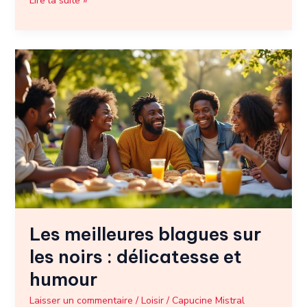
Lire la suite »
Les
meilleures
blagues
sur
les
noirs
:
délicatesse
et
humour
Les meilleures blagues sur
les noirs : délicatesse et
humour
Laisser un commentaire
/
Loisir
/
Capucine Mistral