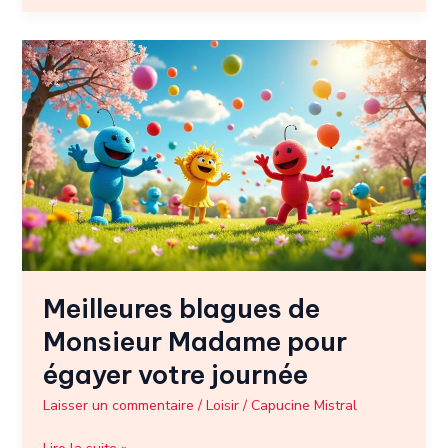
Meilleures
blagues
de
Monsieur
Madame
pour
égayer
votre
journée
Meilleures blagues de
Monsieur Madame pour
égayer votre journée
Laisser un commentaire
/
Loisir
/
Capucine Mistral