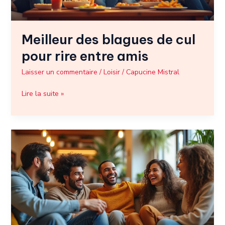
amis
Meilleur des blagues de cul
pour rire entre amis
Laisser un commentaire
/
Loisir
/
Capucine Mistral
Lire la suite »
Meilleurs
blagues
sur
les
arabes
à
raconter
entre