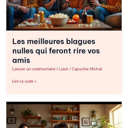
feront
rire
vos
amis
Les meilleures blagues
nulles qui feront rire vos
amis
Laisser un commentaire
/
Loisir
/
Capucine Mistral
Lire la suite »
Les
meilleures
blagues
de