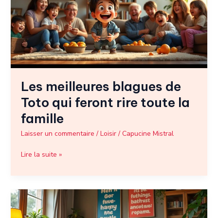
Toto
qui
feront
rire
toute
la
famille
Les meilleures blagues de
Toto qui feront rire toute la
famille
Laisser un commentaire
/
Loisir
/
Capucine Mistral
Lire la suite »
Les
meilleures
blagues