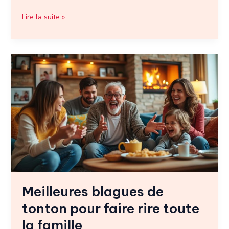
Lire la suite »
Meilleures
blagues
de
tonton
pour
faire
rire
toute
la
famille
Meilleures blagues de
tonton pour faire rire toute
la famille