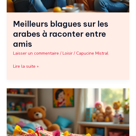
amis
Meilleurs blagues sur les
arabes à raconter entre
amis
Laisser un commentaire
/
Loisir
/
Capucine Mistral
Lire la suite »
Meilleures
blagues
Carambar
:
un
retour
en