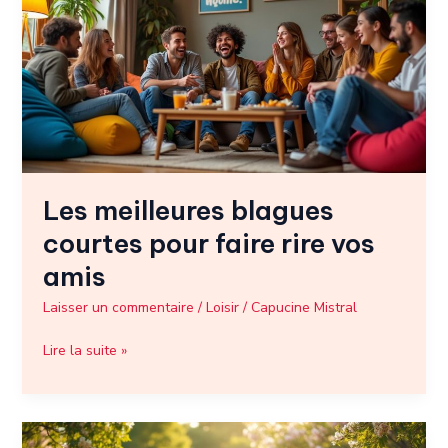
courtes
pour
faire
rire
vos
amis
Les meilleures blagues
courtes pour faire rire vos
amis
Laisser un commentaire
/
Loisir
/
Capucine Mistral
Lire la suite »
Les