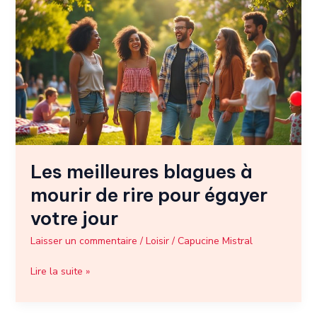
meilleures
blagues
à
mourir
de
rire
pour
égayer
votre
jour
Les meilleures blagues à
mourir de rire pour égayer
votre jour
Laisser un commentaire
/
Loisir
/
Capucine Mistral
Lire la suite »