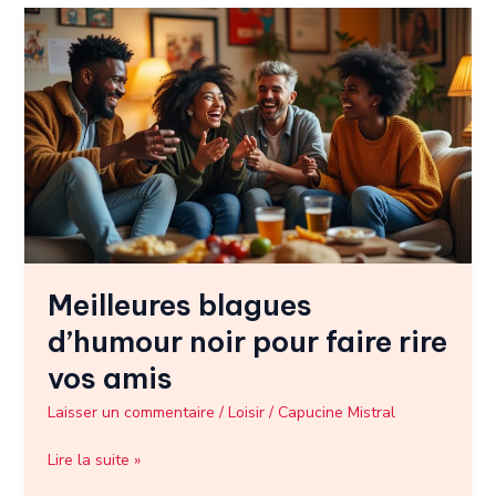
Meilleures
blagues
d’humour
noir
pour
faire
rire
vos
amis
Meilleures blagues
d’humour noir pour faire rire
vos amis
Laisser un commentaire
/
Loisir
/
Capucine Mistral
Lire la suite »