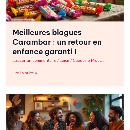
enfance
garanti
!
Meilleures blagues
Carambar : un retour en
enfance garanti !
Laisser un commentaire
/
Loisir
/
Capucine Mistral
Lire la suite »
Les
meilleures
blagues
nulles
qui