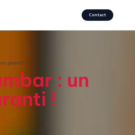
Contact
ce garanti !
ambar : un
ranti !