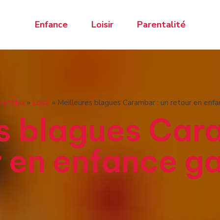
Enfance
Loisir
Parentalité
Farfelux
»
Loisir
»
Meilleures blagues Carambar : un retour en enfan
s blagues Car
 en enfance ga