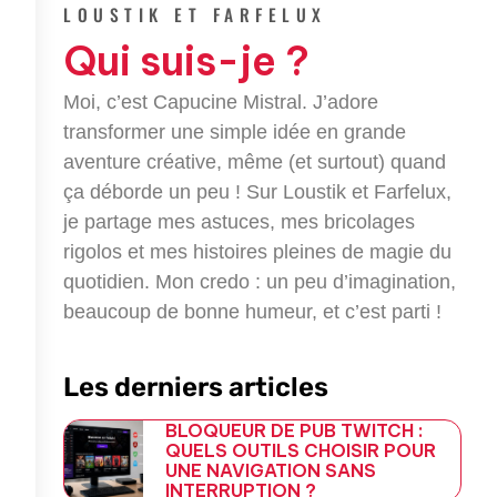
e
t
g
e
LOUSTIK ET FARFELUX
b
t
l
g
Qui suis-je ?
o
e
e
r
o
r
-
a
k
p
m
Moi, c’est Capucine Mistral. J’adore
-
l
transformer une simple idée en grande
f
u
aventure créative, même (et surtout) quand
s
-
ça déborde un peu ! Sur Loustik et Farfelux,
g
je partage mes astuces, mes bricolages
rigolos et mes histoires pleines de magie du
quotidien. Mon credo : un peu d’imagination,
beaucoup de bonne humeur, et c’est parti !
Les derniers articles
BLOQUEUR DE PUB TWITCH :
QUELS OUTILS CHOISIR POUR
UNE NAVIGATION SANS
INTERRUPTION ?