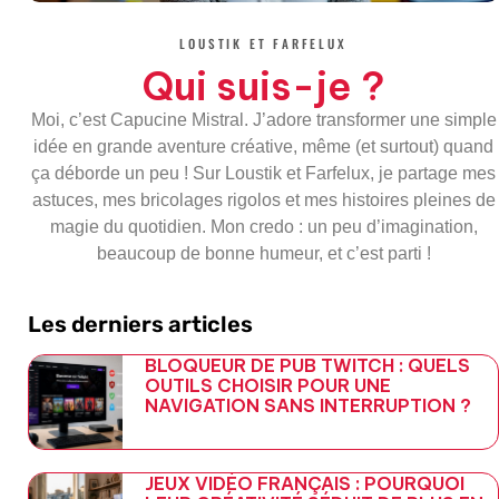
b
t
l
g
o
e
e
r
LOUSTIK ET FARFELUX
o
r
-
a
k
p
m
Qui suis-je ?
-
l
f
u
s
Moi, c’est Capucine Mistral. J’adore transformer une simple
-
g
idée en grande aventure créative, même (et surtout) quand
ça déborde un peu ! Sur Loustik et Farfelux, je partage mes
astuces, mes bricolages rigolos et mes histoires pleines de
magie du quotidien. Mon credo : un peu d’imagination,
beaucoup de bonne humeur, et c’est parti !
Les derniers articles
BLOQUEUR DE PUB TWITCH : QUELS
OUTILS CHOISIR POUR UNE
NAVIGATION SANS INTERRUPTION ?
JEUX VIDÉO FRANÇAIS : POURQUOI