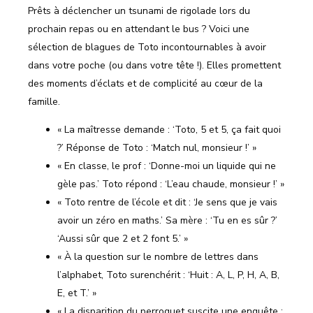
Prêts à déclencher un tsunami de rigolade lors du
prochain repas ou en attendant le bus ? Voici une
sélection de blagues de Toto incontournables à avoir
dans votre poche (ou dans votre tête !). Elles promettent
des moments d’éclats et de complicité au cœur de la
famille.
« La maîtresse demande : ‘Toto, 5 et 5, ça fait quoi
?’ Réponse de Toto : ‘Match nul, monsieur !’ »
« En classe, le prof : ‘Donne-moi un liquide qui ne
gèle pas.’ Toto répond : ‘L’eau chaude, monsieur !’ »
« Toto rentre de l’école et dit : ‘Je sens que je vais
avoir un zéro en maths.’ Sa mère : ‘Tu en es sûr ?’
‘Aussi sûr que 2 et 2 font 5.’ »
« À la question sur le nombre de lettres dans
l’alphabet, Toto surenchérit : ‘Huit : A, L, P, H, A, B,
E, et T.’ »
« La disparition du perroquet suscite une enquête :