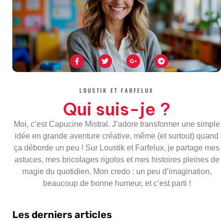
F
T
G
T
a
w
o
e
c
i
o
l
e
t
g
e
b
t
l
g
o
e
e
r
LOUSTIK ET FARFELUX
o
r
-
a
k
p
m
Qui suis-je ?
-
l
f
u
s
Moi, c’est Capucine Mistral. J’adore transformer une simple
-
g
idée en grande aventure créative, même (et surtout) quand
ça déborde un peu ! Sur Loustik et Farfelux, je partage mes
astuces, mes bricolages rigolos et mes histoires pleines de
magie du quotidien. Mon credo : un peu d’imagination,
beaucoup de bonne humeur, et c’est parti !
Les derniers articles