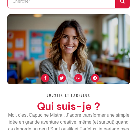
F
T
G
T
a
w
o
e
c
i
o
l
e
t
g
e
b
t
l
g
o
e
e
r
LOUSTIK ET FARFELUX
o
r
-
a
k
p
m
Qui suis-je ?
-
l
f
u
s
Moi, c’est Capucine Mistral. J’adore transformer une simple
-
g
idée en grande aventure créative, même (et surtout) quand
ça déborde un peu ! Sur Loustik et Farfelux, je partage mes