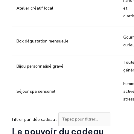
Fans 
Atelier créatif local
et
d’art
Gour
Box dégustation mensuelle
curie
Tout
Bijou personnalisé gravé
génér
Femm
Séjour spa sensoriel
activ
stres
Filtrer par idée cadeau :
Le pouvoir du
cadeau
Filtre