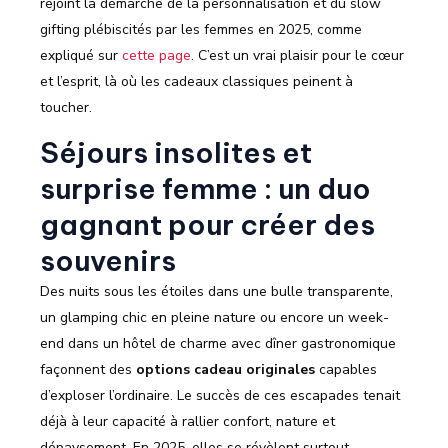
rejoint la démarche de la personnalisation et du slow
gifting plébiscités par les femmes en 2025, comme
expliqué sur
cette page
. C’est un vrai plaisir pour le cœur
et l’esprit, là où les cadeaux classiques peinent à
toucher.
Séjours insolites et
surprise femme
: un duo
gagnant pour créer des
souvenirs
Des nuits sous les étoiles dans une bulle transparente,
un glamping chic en pleine nature ou encore un week-
end dans un hôtel de charme avec dîner gastronomique
façonnent des
options cadeau originales
capables
d’exploser l’ordinaire. Le succès de ces escapades tenait
déjà à leur capacité à rallier confort, nature et
dépaysement. En 2025, elles se révèlent surtout