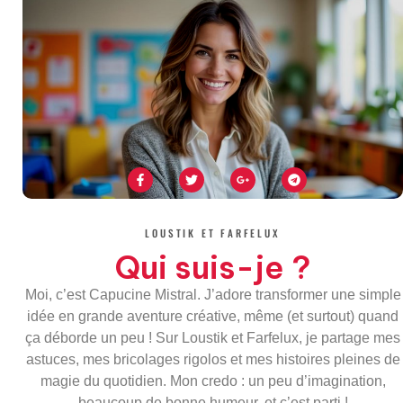
F
T
G
T
a
w
o
e
c
i
o
l
e
t
g
e
b
t
l
g
o
e
e
r
LOUSTIK ET FARFELUX
o
r
-
a
k
p
m
Qui suis-je ?
-
l
f
u
s
Moi, c’est Capucine Mistral. J’adore transformer une simple
-
g
idée en grande aventure créative, même (et surtout) quand
ça déborde un peu ! Sur Loustik et Farfelux, je partage mes
astuces, mes bricolages rigolos et mes histoires pleines de
magie du quotidien. Mon credo : un peu d’imagination,
beaucoup de bonne humeur, et c’est parti !