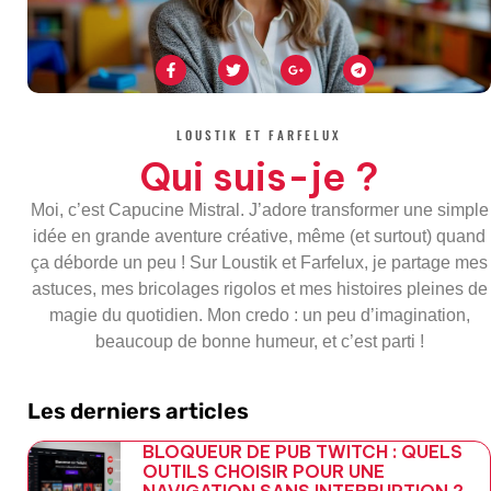
F
T
G
T
a
w
o
e
c
i
o
l
e
t
g
e
b
t
l
g
o
e
e
r
LOUSTIK ET FARFELUX
o
r
-
a
k
p
m
Qui suis-je ?
-
l
f
u
s
Moi, c’est Capucine Mistral. J’adore transformer une simple
-
g
idée en grande aventure créative, même (et surtout) quand
ça déborde un peu ! Sur Loustik et Farfelux, je partage mes
astuces, mes bricolages rigolos et mes histoires pleines de
magie du quotidien. Mon credo : un peu d’imagination,
beaucoup de bonne humeur, et c’est parti !
Les derniers articles
BLOQUEUR DE PUB TWITCH : QUELS
OUTILS CHOISIR POUR UNE
NAVIGATION SANS INTERRUPTION ?