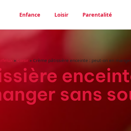
Enfance
Loisir
Parentalité
arfelux
»
Loisir
»
Crème pâtissière enceinte : peut-on en manger
ssière enceint
anger sans so