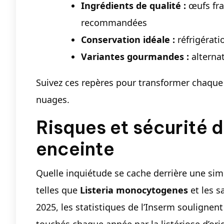
Ingrédients de qualité :
œufs frai
recommandées
Conservation idéale :
réfrigérat
Variantes gourmandes :
alternat
Suivez ces repères pour transformer chaque
nuages.
Risques et sécurité d
enceinte
Quelle inquiétude se cache derrière une simp
telles que
Listeria monocytogenes
et les s
2025, les statistiques de l’Inserm soulignen
touchés chaque année par la listériose d’ori