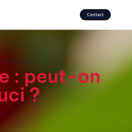
Contact
 sans souci ?
e : peut-on
uci ?