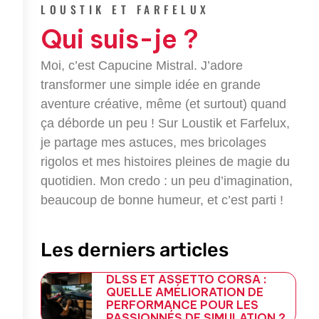
e
t
g
e
LOUSTIK ET FARFELUX
b
t
l
g
Qui suis-je ?
o
e
e
r
o
r
-
a
k
p
m
Moi, c’est Capucine Mistral. J’adore
-
l
transformer une simple idée en grande
f
u
aventure créative, même (et surtout) quand
s
-
ça déborde un peu ! Sur Loustik et Farfelux,
g
je partage mes astuces, mes bricolages
rigolos et mes histoires pleines de magie du
quotidien. Mon credo : un peu d’imagination,
beaucoup de bonne humeur, et c’est parti !
Les derniers articles
DLSS ET ASSETTO CORSA :
QUELLE AMÉLIORATION DE
PERFORMANCE POUR LES
PASSIONNÉS DE SIMULATION ?