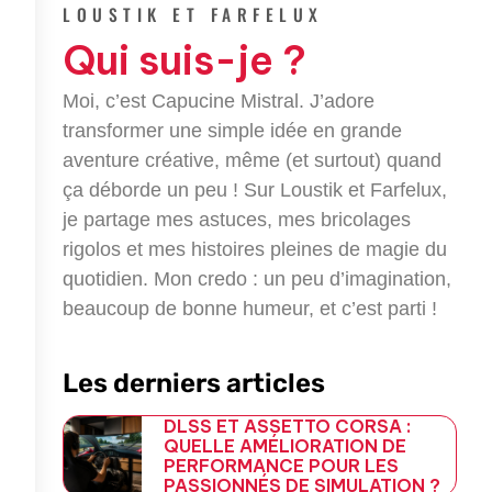
e
t
g
e
LOUSTIK ET FARFELUX
b
t
l
g
Qui suis-je ?
o
e
e
r
o
r
-
a
k
p
m
Moi, c’est Capucine Mistral. J’adore
-
l
transformer une simple idée en grande
f
u
aventure créative, même (et surtout) quand
s
-
ça déborde un peu ! Sur Loustik et Farfelux,
g
je partage mes astuces, mes bricolages
rigolos et mes histoires pleines de magie du
quotidien. Mon credo : un peu d’imagination,
beaucoup de bonne humeur, et c’est parti !
Les derniers articles
DLSS ET ASSETTO CORSA :
QUELLE AMÉLIORATION DE
PERFORMANCE POUR LES
PASSIONNÉS DE SIMULATION ?