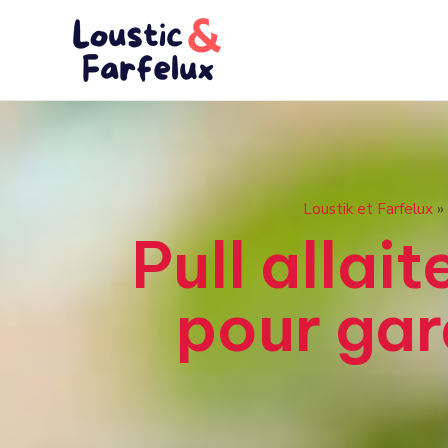
Aller
au
contenu
Loustik et Farfelux
»
Pull allai
pour gard