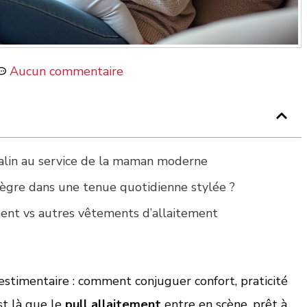
Aucun commentaire
alin au service de la maman moderne
tègre dans une tenue quotidienne stylée ?
ment vs autres vêtements d’allaitement
estimentaire : comment conjuguer confort, praticité
st là que le
pull allaitement
entre en scène, prêt à