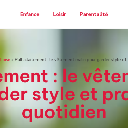
Enfance
Loisir
Parentalité
Loisir
»
Pull allaitement : le vêtement malin pour garder style et 
tement : le vêt
er style et pr
quotidien