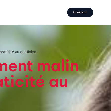
Contact
praticité au quotidien
ement malin
aticité au