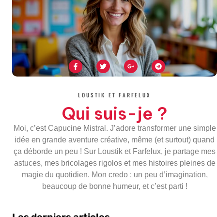
F
T
G
T
a
w
o
e
c
i
o
l
e
t
g
e
b
t
l
g
o
e
e
r
LOUSTIK ET FARFELUX
o
r
-
a
k
p
m
Qui suis-je ?
-
l
f
u
s
Moi, c’est Capucine Mistral. J’adore transformer une simple
-
g
idée en grande aventure créative, même (et surtout) quand
ça déborde un peu ! Sur Loustik et Farfelux, je partage mes
astuces, mes bricolages rigolos et mes histoires pleines de
magie du quotidien. Mon credo : un peu d’imagination,
beaucoup de bonne humeur, et c’est parti !
Les derniers articles