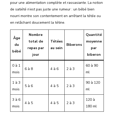
pour une alimentation complète et rassasiante. La notion
de satiété n’est pas juste une rumeur : un bébé bien
nourri montre son contentement en arrêtant la tétée ou
en relâchant doucement la tétine.
Nombre
Quantité
Âge
total de
Tétées
moyenne
du
Biberons
repas par
au sein
par
bébé
jour
biberon
0 à 1
60 à 90
6 à 8
4 à 6
2 à 3
mois
ml
1 à 3
90 à 120
5 à 6
4 à 5
2 à 3
mois
ml
3 à 6
120 à
4 à 5
4 à 5
2 à 3
mois
180 ml