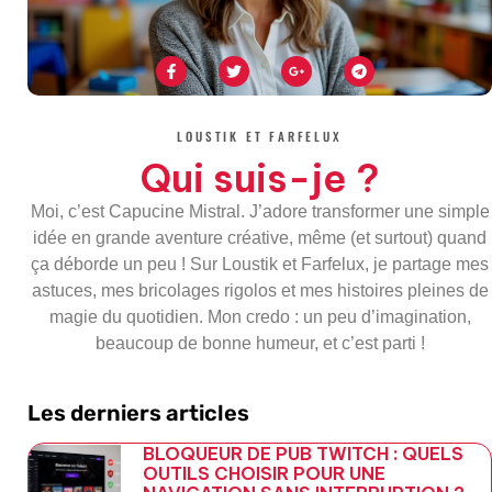
F
T
G
T
a
w
o
e
c
i
o
l
e
t
g
e
b
t
l
g
o
e
e
r
LOUSTIK ET FARFELUX
o
r
-
a
k
p
m
Qui suis-je ?
-
l
f
u
s
Moi, c’est Capucine Mistral. J’adore transformer une simple
-
g
idée en grande aventure créative, même (et surtout) quand
ça déborde un peu ! Sur Loustik et Farfelux, je partage mes
astuces, mes bricolages rigolos et mes histoires pleines de
magie du quotidien. Mon credo : un peu d’imagination,
beaucoup de bonne humeur, et c’est parti !
Les derniers articles
BLOQUEUR DE PUB TWITCH : QUELS
OUTILS CHOISIR POUR UNE