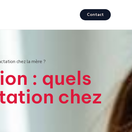
Contact
actation chez la mère ?
ion : quels
ctation chez