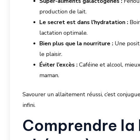
Super-aliments galactogènes :
Fenoui
production de lait.
Le secret est dans l’hydratation :
Boir
lactation optimale.
Bien plus que la nourriture :
Une positi
le plaisir.
Éviter l’excès :
Caféine et alcool, mieu
maman.
Savourer un allaitement réussi, c’est conjugu
infini.
Comprendre la l