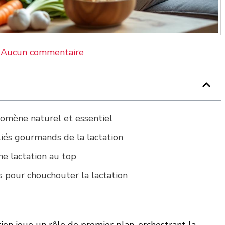
Aucun commentaire
nomène naturel et essentiel
liés gourmands de la lactation
e lactation au top
s pour chouchouter la lactation
tion joue un rôle de premier plan, orchestrant la