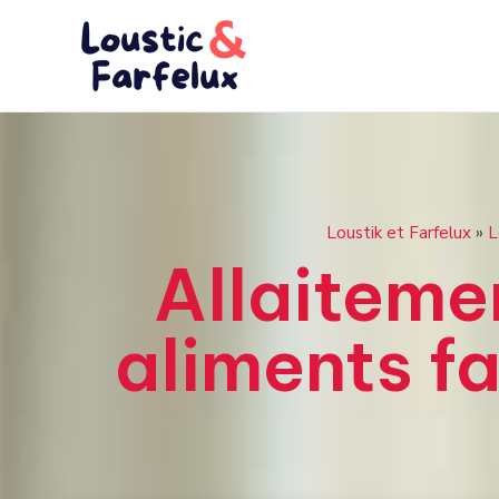
Aller
au
contenu
Loustik et Farfelux
»
L
Allaitemen
aliments fa