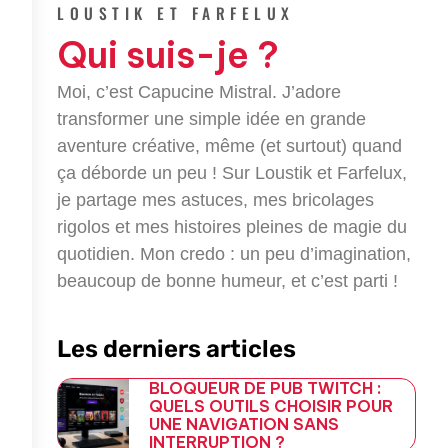
e
t
g
e
LOUSTIK ET FARFELUX
b
t
l
g
Qui suis-je ?
o
e
e
r
o
r
-
a
k
p
m
Moi, c’est Capucine Mistral. J’adore
-
l
transformer une simple idée en grande
f
u
aventure créative, même (et surtout) quand
s
-
ça déborde un peu ! Sur Loustik et Farfelux,
g
je partage mes astuces, mes bricolages
rigolos et mes histoires pleines de magie du
quotidien. Mon credo : un peu d’imagination,
beaucoup de bonne humeur, et c’est parti !
Les derniers articles
BLOQUEUR DE PUB TWITCH :
QUELS OUTILS CHOISIR POUR
UNE NAVIGATION SANS
INTERRUPTION ?