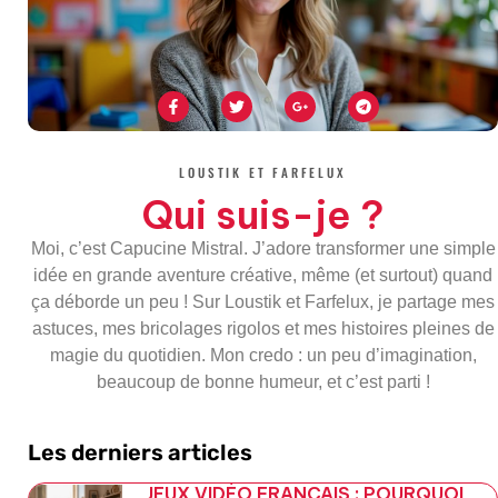
F
T
G
T
a
w
o
e
c
i
o
l
e
t
g
e
b
t
l
g
o
e
e
r
LOUSTIK ET FARFELUX
o
r
-
a
k
p
m
Qui suis-je ?
-
l
f
u
s
Moi, c’est Capucine Mistral. J’adore transformer une simple
-
g
idée en grande aventure créative, même (et surtout) quand
ça déborde un peu ! Sur Loustik et Farfelux, je partage mes
astuces, mes bricolages rigolos et mes histoires pleines de
magie du quotidien. Mon credo : un peu d’imagination,
beaucoup de bonne humeur, et c’est parti !
Les derniers articles
JEUX VIDÉO FRANÇAIS : POURQUOI