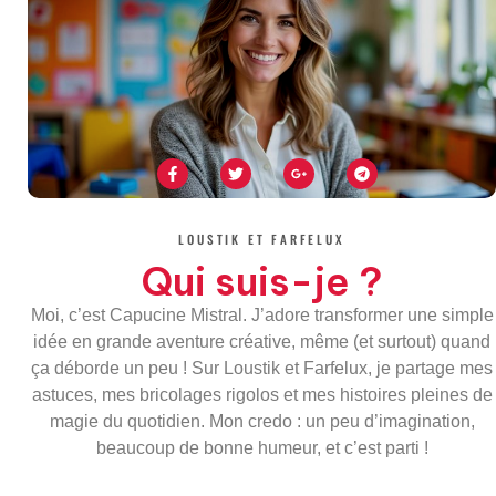
F
T
G
T
a
w
o
e
c
i
o
l
e
t
g
e
b
t
l
g
o
e
e
r
LOUSTIK ET FARFELUX
o
r
-
a
k
p
m
Qui suis-je ?
-
l
f
u
s
Moi, c’est Capucine Mistral. J’adore transformer une simple
-
g
idée en grande aventure créative, même (et surtout) quand
ça déborde un peu ! Sur Loustik et Farfelux, je partage mes
astuces, mes bricolages rigolos et mes histoires pleines de
magie du quotidien. Mon credo : un peu d’imagination,
beaucoup de bonne humeur, et c’est parti !