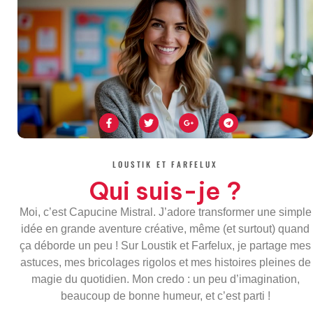
F
T
G
T
a
w
o
e
c
i
o
l
e
t
g
e
b
t
l
g
o
e
e
r
LOUSTIK ET FARFELUX
o
r
-
a
k
p
m
Qui suis-je ?
-
l
f
u
s
Moi, c’est Capucine Mistral. J’adore transformer une simple
-
g
idée en grande aventure créative, même (et surtout) quand
ça déborde un peu ! Sur Loustik et Farfelux, je partage mes
astuces, mes bricolages rigolos et mes histoires pleines de
magie du quotidien. Mon credo : un peu d’imagination,
beaucoup de bonne humeur, et c’est parti !