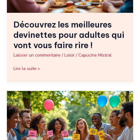
vous
faire
rire
Découvrez les meilleures
!
devinettes pour adultes qui
vont vous faire rire !
Laisser un commentaire
/
Loisir
/
Capucine Mistral
Lire la suite »
Devinettes
drôles
:
amusez-
vous
avec
ces