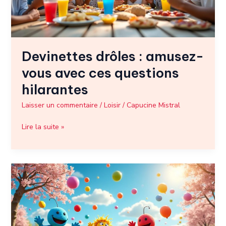
questions
hilarantes
Devinettes drôles : amusez-
vous avec ces questions
hilarantes
Laisser un commentaire
/
Loisir
/
Capucine Mistral
Lire la suite »
Meilleures
blagues
de
Monsieur
Madame