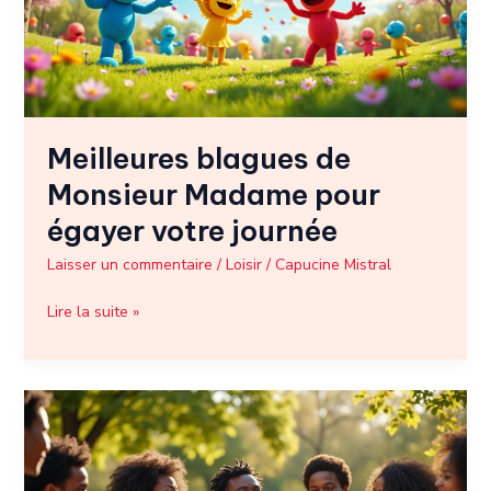
pour
égayer
votre
journée
Meilleures blagues de
Monsieur Madame pour
égayer votre journée
Laisser un commentaire
/
Loisir
/
Capucine Mistral
Lire la suite »
Les
meilleures
blagues
sur