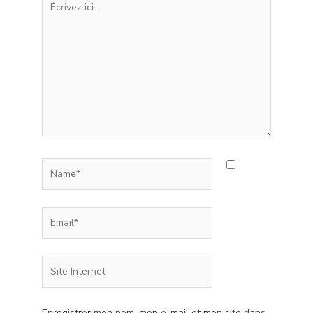
ici…
Name*
Email*
Site
Internet
Enregistrer mon nom, mon e-mail et mon site dans