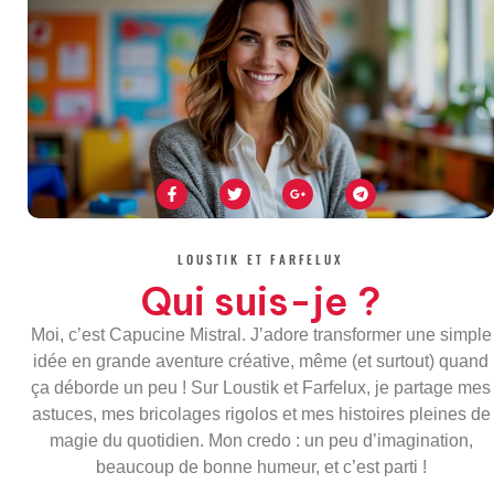
F
T
G
T
a
w
o
e
c
i
o
l
e
t
g
e
b
t
l
g
o
e
e
r
LOUSTIK ET FARFELUX
o
r
-
a
k
p
m
Qui suis-je ?
-
l
f
u
s
Moi, c’est Capucine Mistral. J’adore transformer une simple
-
g
idée en grande aventure créative, même (et surtout) quand
ça déborde un peu ! Sur Loustik et Farfelux, je partage mes
astuces, mes bricolages rigolos et mes histoires pleines de
magie du quotidien. Mon credo : un peu d’imagination,
beaucoup de bonne humeur, et c’est parti !