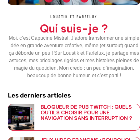
e
t
g
e
b
t
l
g
o
e
e
r
LOUSTIK ET FARFELUX
o
r
-
a
k
p
m
Qui suis-je ?
-
l
f
u
s
Moi, c’est Capucine Mistral. J’adore transformer une simple
-
g
idée en grande aventure créative, même (et surtout) quand
ça déborde un peu ! Sur Loustik et Farfelux, je partage mes
astuces, mes bricolages rigolos et mes histoires pleines de
magie du quotidien. Mon credo : un peu d’imagination,
beaucoup de bonne humeur, et c’est parti !
Les derniers articles
BLOQUEUR DE PUB TWITCH : QUELS
OUTILS CHOISIR POUR UNE
NAVIGATION SANS INTERRUPTION ?
JEUX VIDÉO FRANÇAIS : POURQUOI