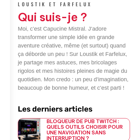
e
t
g
e
LOUSTIK ET FARFELUX
b
t
l
g
Qui suis-je ?
o
e
e
r
o
r
-
a
k
p
m
Moi, c’est Capucine Mistral. J’adore
-
l
transformer une simple idée en grande
f
u
aventure créative, même (et surtout) quand
s
-
ça déborde un peu ! Sur Loustik et Farfelux,
g
je partage mes astuces, mes bricolages
rigolos et mes histoires pleines de magie du
quotidien. Mon credo : un peu d’imagination,
beaucoup de bonne humeur, et c’est parti !
Les derniers articles
BLOQUEUR DE PUB TWITCH :
QUELS OUTILS CHOISIR POUR
UNE NAVIGATION SANS
INTERRUPTION ?