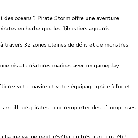
aut des océans ? Pirate Storm offre une aventure
irates en herbe que les flibustiers aguerris.
 travers 32 zones pleines de défis et de monstres
nnemis et créatures marines avec un gameplay
iorez votre navire et votre équipage grâce à l’or et
es meilleurs pirates pour remporter des récompenses
haque vague peut révéler un trésor ou un défi !