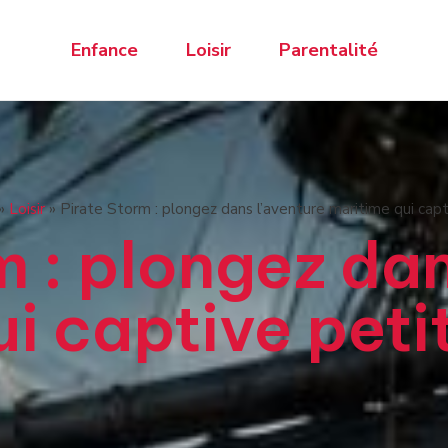
Enfance
Loisir
Parentalité
»
Loisir
»
Pirate Storm : plongez dans l’aventure maritime qui capt
m : plongez dan
i captive peti