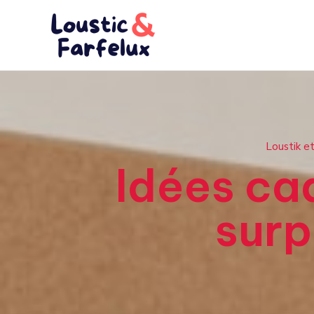
Aller
au
contenu
Loustik et
Idées ca
surp