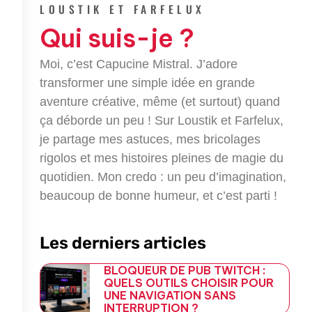
e
t
g
e
LOUSTIK ET FARFELUX
b
t
l
g
Qui suis-je ?
o
e
e
r
o
r
-
a
k
p
m
Moi, c’est Capucine Mistral. J’adore
-
l
transformer une simple idée en grande
f
u
aventure créative, même (et surtout) quand
s
-
ça déborde un peu ! Sur Loustik et Farfelux,
g
je partage mes astuces, mes bricolages
rigolos et mes histoires pleines de magie du
quotidien. Mon credo : un peu d’imagination,
beaucoup de bonne humeur, et c’est parti !
Les derniers articles
BLOQUEUR DE PUB TWITCH :
QUELS OUTILS CHOISIR POUR
UNE NAVIGATION SANS
INTERRUPTION ?