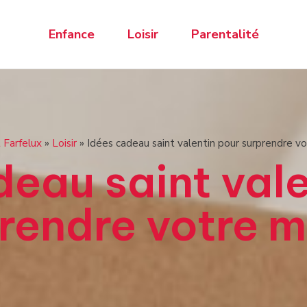
Enfance
Loisir
Parentalité
 Farfelux
»
Loisir
»
Idées cadeau saint valentin pour surprendre vo
deau saint vale
rendre votre m