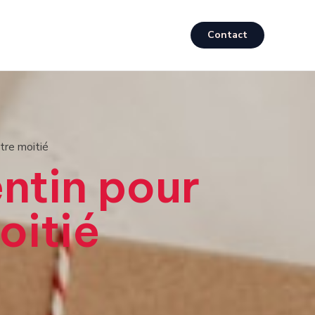
Contact
tre moitié
ntin pour
oitié