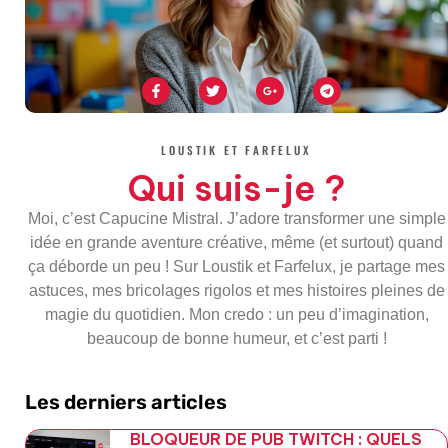
F
T
G
T
a
w
o
e
c
i
o
l
e
t
g
e
b
t
l
g
o
e
e
r
LOUSTIK ET FARFELUX
o
r
-
a
k
p
m
Qui suis-je ?
-
l
f
u
s
Moi, c’est Capucine Mistral. J’adore transformer une simple
-
g
idée en grande aventure créative, même (et surtout) quand
ça déborde un peu ! Sur Loustik et Farfelux, je partage mes
astuces, mes bricolages rigolos et mes histoires pleines de
magie du quotidien. Mon credo : un peu d’imagination,
beaucoup de bonne humeur, et c’est parti !
Les derniers articles
BLOQUEUR DE PUB TWITCH : QUELS