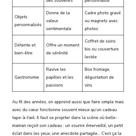
des souvenirs
personnalisé
Donne de la
Cadre photo gravé
Objets
valeur
ou magnets avec
personnalisés
sentimentale
photos
Coffret de soins
Détente et
Offre un moment
bio ou couverture
bien-être
de sérénité
lestée
Ravive les
Box fromage,
Gastronomie
papilles et les
dégustation de
passions
vins
Au fil des années, on apprend aussi que faire simple mais
avec du cœur fonctionne souvent mieux qu’un cadeau
tape-à-l’œil. Il faut se projeter dans la scène où belle-
maman reçoit son cadeau : un sourire émerveillé, un petit
éclat dans les yeux, une anecdote partagée… C’est ça la