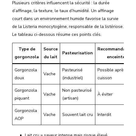
Plusieurs critères influencent la sécurité : la durée
d’affinage, la texture, le taux d’humidité. Un affinage
court dans un environnement humide favorise la survie
de la Listeria monocytogène, responsable de la listériose.
Le tableau ci-dessous résume ces points clés.
Type de
Source
Recommandation
Pasteurisation
gorgonzola
du lait
enceinte
Gorgonzola
Pasteurisé
Possible après
Vache
doux
(industriel)
cuisson
Gorgonzola
Non pasteurisé
Vache
À éviter
piquant
(artisan)
Gorgonzola
Vache
Souvent lait cru
Interdit
AOP
Lait cru = saveur intense mais risque élevé.