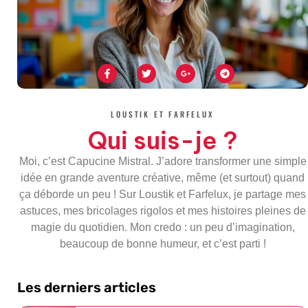
F
T
G
T
a
w
o
e
c
i
o
l
e
t
g
e
b
t
l
g
o
e
e
r
LOUSTIK ET FARFELUX
o
r
-
a
k
p
m
Qui suis-je ?
-
l
f
u
s
Moi, c’est Capucine Mistral. J’adore transformer une simple
-
g
idée en grande aventure créative, même (et surtout) quand
ça déborde un peu ! Sur Loustik et Farfelux, je partage mes
astuces, mes bricolages rigolos et mes histoires pleines de
magie du quotidien. Mon credo : un peu d’imagination,
beaucoup de bonne humeur, et c’est parti !
Les derniers articles