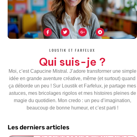
F
T
G
T
a
w
o
e
c
i
o
l
e
t
g
e
b
t
l
g
o
e
e
r
LOUSTIK ET FARFELUX
o
r
-
a
k
p
m
Qui suis-je ?
-
l
f
u
s
Moi, c’est Capucine Mistral. J’adore transformer une simple
-
g
idée en grande aventure créative, même (et surtout) quand
ça déborde un peu ! Sur Loustik et Farfelux, je partage mes
astuces, mes bricolages rigolos et mes histoires pleines de
magie du quotidien. Mon credo : un peu d’imagination,
beaucoup de bonne humeur, et c’est parti !
Les derniers articles