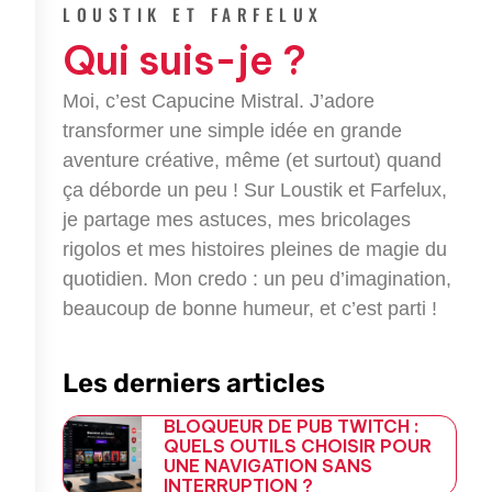
e
t
g
e
LOUSTIK ET FARFELUX
b
t
l
g
Qui suis-je ?
o
e
e
r
o
r
-
a
k
p
m
Moi, c’est Capucine Mistral. J’adore
-
l
transformer une simple idée en grande
f
u
aventure créative, même (et surtout) quand
s
-
ça déborde un peu ! Sur Loustik et Farfelux,
g
je partage mes astuces, mes bricolages
rigolos et mes histoires pleines de magie du
quotidien. Mon credo : un peu d’imagination,
beaucoup de bonne humeur, et c’est parti !
Les derniers articles
BLOQUEUR DE PUB TWITCH :
QUELS OUTILS CHOISIR POUR
UNE NAVIGATION SANS
INTERRUPTION ?