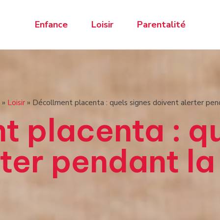
Enfance
Loisir
Parentalité
»
Loisir
»
Décollment placenta : quels signes doivent alerter pen
 placenta : qu
rter pendant la