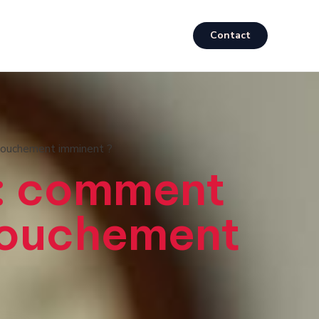
Contact
ccouchement imminent ?
 : comment
ccouchement