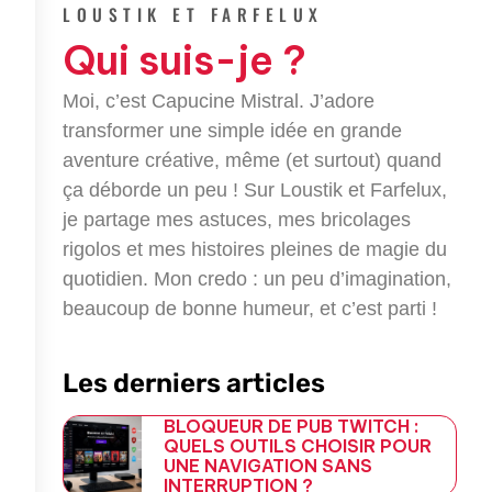
e
t
g
e
LOUSTIK ET FARFELUX
b
t
l
g
Qui suis-je ?
o
e
e
r
o
r
-
a
k
p
m
Moi, c’est Capucine Mistral. J’adore
-
l
transformer une simple idée en grande
f
u
aventure créative, même (et surtout) quand
s
-
ça déborde un peu ! Sur Loustik et Farfelux,
g
je partage mes astuces, mes bricolages
rigolos et mes histoires pleines de magie du
quotidien. Mon credo : un peu d’imagination,
beaucoup de bonne humeur, et c’est parti !
Les derniers articles
BLOQUEUR DE PUB TWITCH :
QUELS OUTILS CHOISIR POUR
UNE NAVIGATION SANS
INTERRUPTION ?