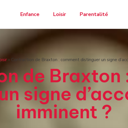
Enfance
Loisir
Parentalité
isir
»
Contraction de Braxton : comment distinguer un signe d’a
on de Braxton
 un signe d’a
imminent ?