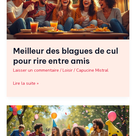
cul
pour
rire
entre
amis
Meilleur des blagues de cul
pour rire entre amis
Laisser un commentaire
/
Loisir
/
Capucine Mistral
Lire la suite »
Meilleur
poisson
d’avril
: