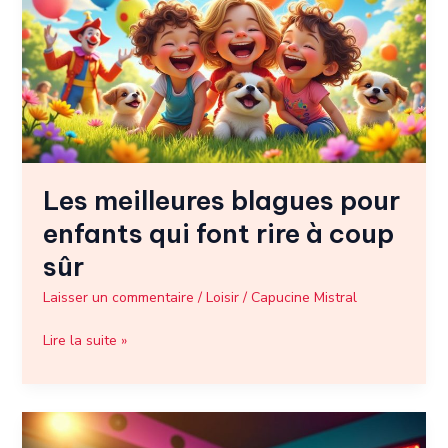
pour
enfants
qui
font
rire
à
coup
sûr
Les meilleures blagues pour
enfants qui font rire à coup
sûr
Laisser un commentaire
/
Loisir
/
Capucine Mistral
Lire la suite »
Les
meilleures