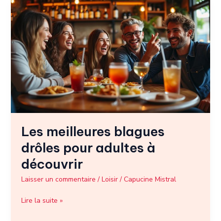
Les
meilleures
blagues
drôles
pour
adultes
à
découvrir
Les meilleures blagues
drôles pour adultes à
découvrir
Laisser un commentaire
/
Loisir
/
Capucine Mistral
Lire la suite »