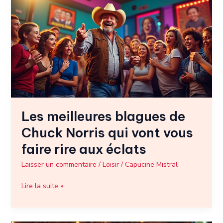
blagues
de
Chuck
Norris
qui
vont
vous
faire
rire
Les meilleures blagues de
aux
éclats
Chuck Norris qui vont vous
faire rire aux éclats
Laisser un commentaire
/
Loisir
/
Capucine Mistral
Lire la suite »