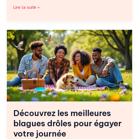
Lire la suite »
Découvrez
les
meilleures
blagues
drôles
pour
égayer
votre
journée
Découvrez les meilleures
blagues drôles pour égayer
votre journée