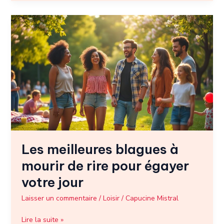
Les
meilleures
blagues
à
mourir
de
rire
pour
égayer
votre
jour
Les meilleures blagues à
mourir de rire pour égayer
votre jour
Laisser un commentaire
/
Loisir
/
Capucine Mistral
Lire la suite »