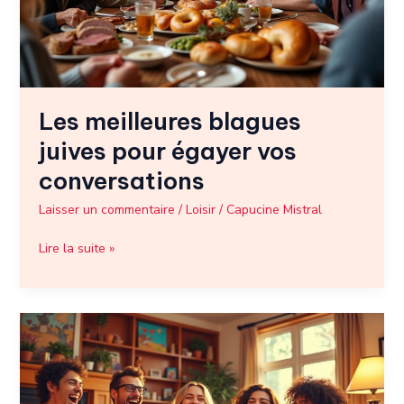
vos
conversations
Les meilleures blagues
juives pour égayer vos
conversations
Laisser un commentaire
/
Loisir
/
Capucine Mistral
Lire la suite »
Meilleur
des
blagues
de