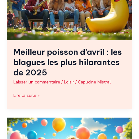
les
blagues
les
plus
hilarantes
de
2025
Meilleur poisson d’avril : les
blagues les plus hilarantes
de 2025
Laisser un commentaire
/
Loisir
/
Capucine Mistral
Lire la suite »
Les
meilleures
blagues