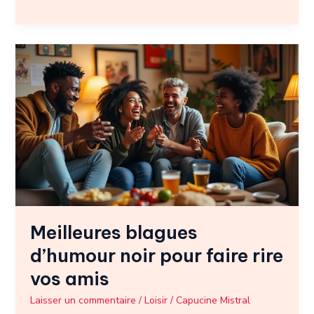
Meilleures
blagues
d’humour
noir
pour
faire
rire
vos
amis
Meilleures blagues
d’humour noir pour faire rire
vos amis
Laisser un commentaire
/
Loisir
/
Capucine Mistral