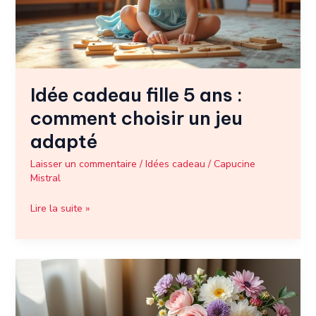
comment
choisir
un
jeu
adapté
Idée cadeau fille 5 ans :
comment choisir un jeu
adapté
Laisser un commentaire
/
Idées cadeau
/
Capucine
Mistral
Lire la suite »
Idée
cadeau
femme
40