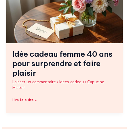
ans
pour
surprendre
et
faire
plaisir
Idée cadeau femme 40 ans
pour surprendre et faire
plaisir
Laisser un commentaire
/
Idées cadeau
/
Capucine
Mistral
Lire la suite »